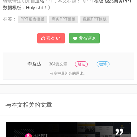
转载请注明来自
逼格PPT
，本文标题：
《PPT模板|极品商务PPT
数据模板：Holy shit！》
标签：
PPT图表模板
商务PPT模板
数据PPT模板
喜欢
64
发布评论
李益达
364篇文章
站点
微博
夜空中最闪亮的逗比。
与本文相关的文章