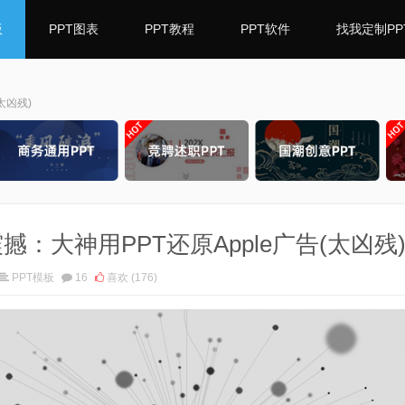
板
PPT图表
PPT教程
PPT软件
找我定制PP
太凶残)
震撼：大神用PPT还原Apple广告(太凶残
PPT模板
16
喜欢
(176)