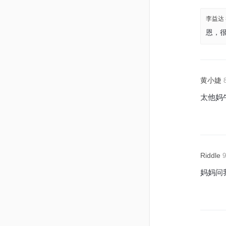
李益达
恩，
黄小婕
太他妈
Riddle
9
妈妈问