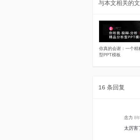
与本文相关的文
你真的会谢：一个精
型PPT模板
16 条回复
念力
8年
太厉害