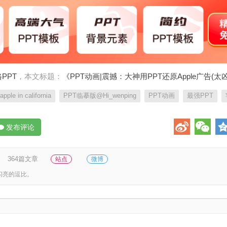
PPT
，本文标题：
《PPT动画|震撼：大神用PPT还原Apple广告(太
pple in california
PPT临摹版@Hi_wenping
PPT动画
最强PPT
发布评论
364篇文章
站点
微博
闪亮的逗比。