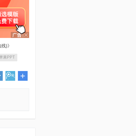
凶残)》
苹果PPT