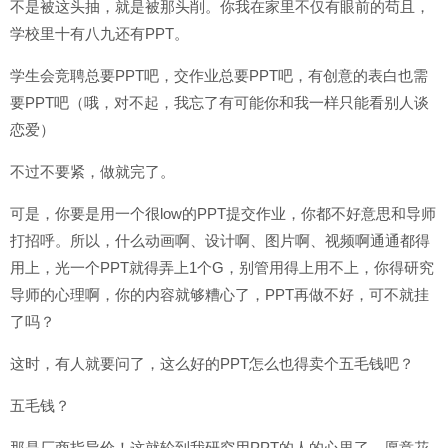
不是被这头抽，就是被那头削。你我在家里不仅有眼前的苟且，
学校里十有八九还有PPT。
学生会竞聘总要PPT吧，交作业总要PPT吧，有创意的表白也需
要PPT吧（哦，对不起，我忘了有可能你和我一样只能看别人谈
恋爱）
不过不要紧，做就完了。
可是，你要是用一个很low的PPT提交作业，你都不好意思和导师
打招呼。所以，什么动画啊、设计啊、图片啊、视频啊通通都得
用上，光一个PPT就得弄上1个G，别管用得上用不上，你得研究
导师的心理啊，你的内容就够糟心了，PPT再做不好，可不就挂
了吗？
这时，有人就要问了，这么好的PPT怎么也得卖个五毛钱吧？
五毛钱？
那是厂商指导价！这就轮到我研究用PPT的人的心里了，愿意花