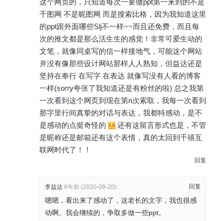
这个网页的，只知道每次一要做ppt第一来到的不是
千图网 不是昵图网 而是搜索比格，因为我知道这里
的ppt跟外面哪些Slj不一样~~而且还免费，而且每
次的推文都是那么活生生的感觉！非常可爱生动的
文笔，就像同桌写的信一样接地气，可能这个网站
并没有像那些设计网站那样人人熟知，但益达还是
坚持在奉行 在写字 在表达 就像写没有人看的博客
一样(sorry夸张了我知道还是有粉丝的啦) 总之我第
一次看到这个网页到现在第n次索取，我每一次看到
那字里行间真挚的对话与表达，我都特感动，是不
是感动的点挺奇怪的
还有这留言形式也是，不管
是昵称还是邮箱还有这个表情，真的太回到千禧互
联网时代了！！
回复
回复
李益达
6年前 (2020-09-20)
嗯嗯，看出来了感动了，这老长的文字，我也很感
动啊。我会继续的，争取多做一些ppt。