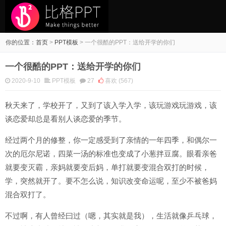
你的位置：
首页
>
PPT模板
>
一个很酷的PPT：送给开学的你们
一个很酷的PPT：送给开学的你们
2020-9-10
PPT模板
27
喜欢
(567)
秋天来了，学校开了，又到了该入学入学，该玩游戏玩游戏，该
谈恋爱却总是看别人谈恋爱的季节。
经过两个月的修整，你一定感受到了亲情的一年四季，和偶尔一
次的厄尔尼诺，四菜一汤的标准也变成了小葱拌豆腐。眼看亲爸
就要变灭霸，亲妈就要变后妈，单打就要变混合双打的时候，
学，突然就开了。要不怎么说，知识改变命运呢，至少不被爸妈
混合双打了。
不过啊，有人曾经曰过（嗯，其实就是我），生活就像乒乓球，