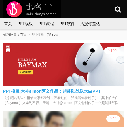
首页
PPT模板
PPT教程
PPT软件
活捉你益达
你的位置：
首页
>
PPT模板
（第30页）
109
PPT模板|大神simon阿文作品：超能陆战队大白PPT
《超能陆战队》相信大家都看过（没看过的，我就当你看过了），其中的大白
（Baymax）火爆到不行。于是，大神@simon_阿文也制作了一个超能陆战队
大...
64