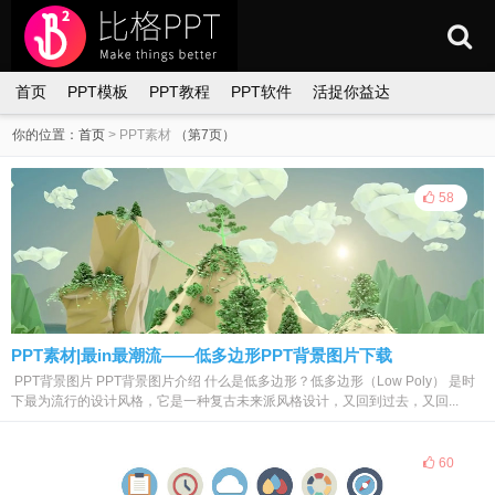
首页
PPT模板
PPT教程
PPT软件
活捉你益达
你的位置：
首页
>
PPT素材
（第7页）
58
PPT素材|最in最潮流——低多边形PPT背景图片下载
PPT背景图片 PPT背景图片介绍 什么是低多边形？低多边形（Low Poly） 是时
下最为流行的设计风格，它是一种复古未来派风格设计，又回到过去，又回...
60