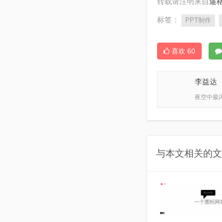
转载请注明来自
逼格
标签：
PPT制作
喜欢
60
李益达
夜空中最
与本文相关的文