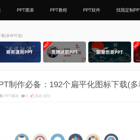
板
PPT图表
PPT教程
PPT软件
找我定制PP
下载(多种可选)
PPT制作必备：192个扁平化图标下载(多
PPT素材
0
喜欢
(60)