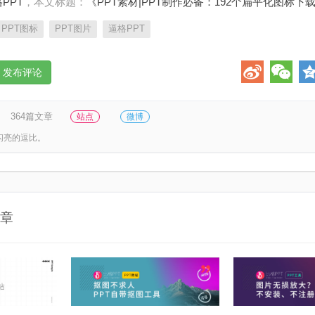
PPT
，本文标题：
《PPT素材|PPT制作必备：192个扁平化图标下载
PPT图标
PPT图片
逼格PPT
发布评论
364篇文章
站点
微博
闪亮的逗比。
章