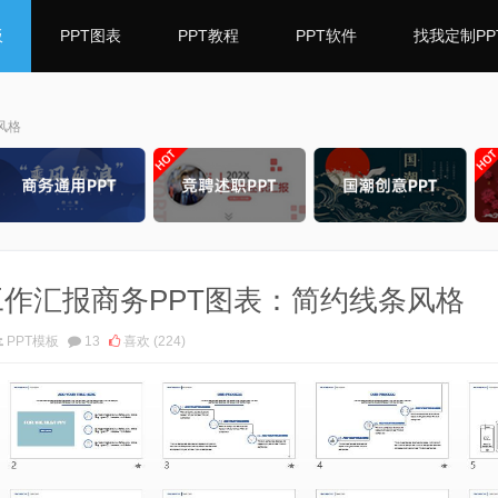
板
PPT图表
PPT教程
PPT软件
找我定制PP
风格
|工作汇报商务PPT图表：简约线条风格
PPT模板
13
喜欢
(224)