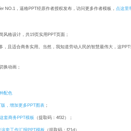
Ter NO.1，逼格PPT经原作者授权发布，访问更多作者模板，
点这里
简风格设计，共19页实用PPT页面；
较多，且适合商务实用。当然，我知道劳动人民的智慧最伟大，这PP
切换动画；
种配色
T版，增加更多PPT图表
；
这套商务PPT模板
（提取码：4f32）；
这套工作汇报PPT模板
（提取码：f21d）