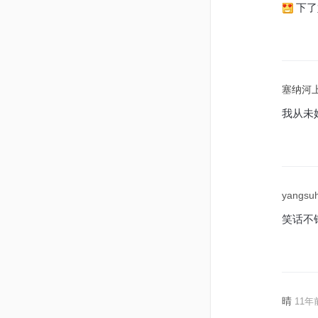
下了
塞纳河
我从未
yangsu
笑话不
晴
11年前