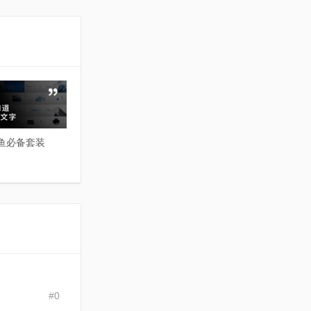
摸鱼必备套装
#0