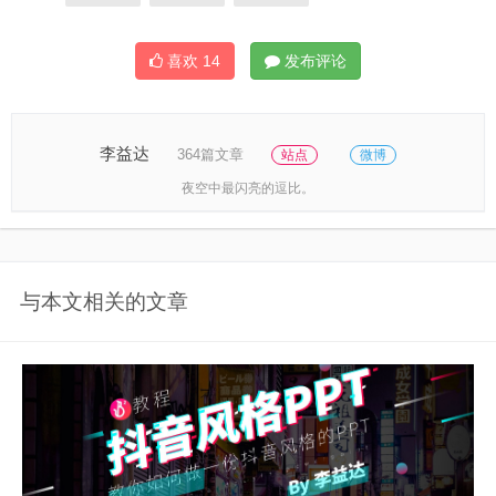
喜欢
14
发布评论
李益达
364篇文章
站点
微博
夜空中最闪亮的逗比。
与本文相关的文章