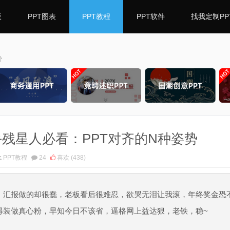
板
PPT图表
PPT教程
PPT软件
找我定制PP
势
|手残星人必看：PPT对齐的N种姿势
PPT教程
24
喜欢
(438)
，汇报做的却很蠢，老板看后很难忍，欲哭无泪让我滚，年终奖金恐
得装做真心粉，早知今日不该省，逼格网上益达狠，老铁，稳~