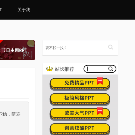
T
关于我
不稳，暗骂