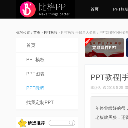
首页
PPT模
你的位置：
首页
>
PPT教程
>
PPT教程|手残星人必看：PPT对齐的N种姿
首页
PPT模板
PPT图表
PPT教程
PPT教程
李益达
2018-5-25
找我定制PPT
年终业绩好的很
老板腹黑狠，还