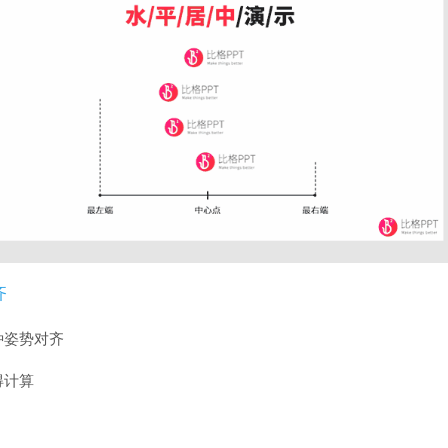
齐
种姿势对齐
得计算