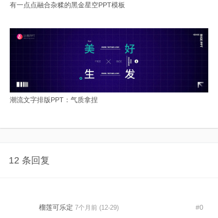
有一点点融合杂糅的黑金星空PPT模板
潮流文字排版PPT：气质拿捏
12 条回复
榴莲可乐定
#0
7个月前 (12-29)