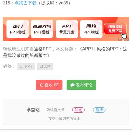
115：
点我去下载
（提取码：yd35）
转载请注明来自
逼格PPT
，本文标题：
《APP UI风格的PPT：这
是我没做过的船新版本》
标签：
UI PPT
UI风格
喜欢
68
发布评论
李益达
364篇文章
站点
微博
夜空中最闪亮的逗比。