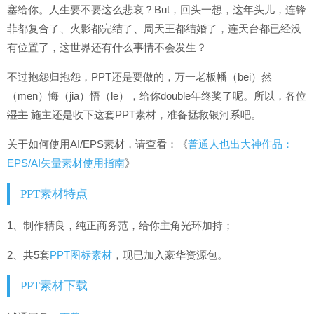
塞给你。人生要不要这么悲哀？But，回头一想，这年头儿，连锋
菲都复合了、火影都完结了、周天王都结婚了，连天台都已经没
有位置了，这世界还有什么事情不会发生？
不过抱怨归抱怨，PPT还是要做的，万一老板幡（bei）然
（men）悔（jia）悟（le），给你double年终奖了呢。所以，各位
湿主
施主还是收下这套PPT素材，准备拯救银河系吧。
关于如何使用AI/EPS素材，请查看：《
普通人也出大神作品：
EPS/AI矢量素材使用指南
》
PPT素材特点
1、制作精良，纯正商务范，给你主角光环加持；
2、共5套
PPT图标素材
，现已加入豪华资源包。
PPT素材下载