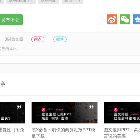
板
活动现场PPT
活动相册
相册PPT
发布评论
364篇文章
站点
微博
闪亮的逗比。
章
重复性（附免
装X必备：明快的商务汇报PPT模
图文混排PPT：
板下载
言说的美感