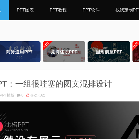
板
PPT图表
PPT教程
PPT软件
找我定制PP
PT：一组很哇塞的图文混排设计
PPT模板
0
喜欢
(32)