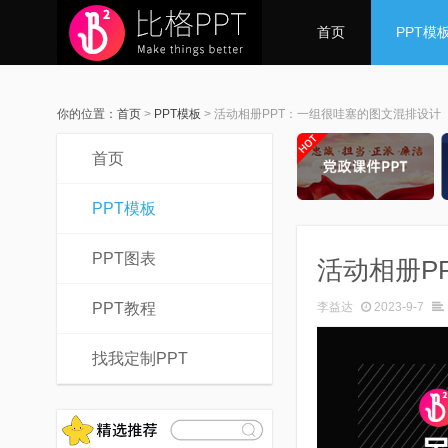
首页
PPT模
你的位置：
首页
>
PPT模板
>
活动相册PPT：一组很哇塞的图文混排设计
首页
PPT模板
PPT图表
活动相册P
PPT教程
李益达
2023-9-7
找我定制PPT