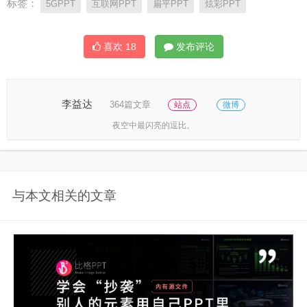
标签：
5GPPT
互联网PPT
扁平PPT
炫彩PPT
喜欢
18
发布评论
李益达
364篇文章
站点
微博
夜空中最闪亮的逗比。
与本文相关的文章