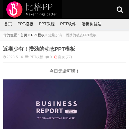
首页
PPT模板
PPT教程
PPT软件
活捉你益达
你的位置：
首页
>
PPT模板
>
近期少有！攒劲的动态PPT模板
近期少有！攒劲的动态PPT模板
2023-5-16
PPT模板
0
喜欢
(77)
今日无话可唠！