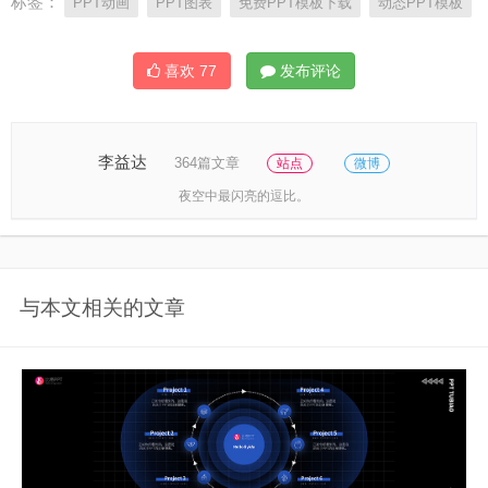
标签：
PPT动画
PPT图表
免费PPT模板下载
动态PPT模板
喜欢
77
发布评论
李益达
364篇文章
站点
微博
夜空中最闪亮的逗比。
与本文相关的文章