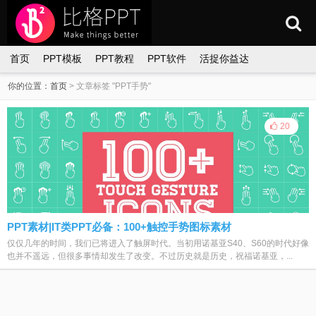
首页
PPT模板
PPT教程
PPT软件
活捉你益达
你的位置：
首页
>
文章标签 "PPT手势"
20
PPT素材|IT类PPT必备：100+触控手势图标素材
仅仅几年的时间，我们已将进入了触屏时代。当初用诺基亚S40、S60的时代好像
也并不遥远，但很多事情却发生了改变。不过历史就是历史，祝福诺基亚，...