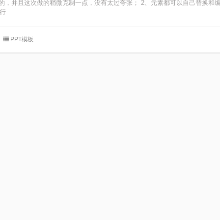
我做的，并且这次做的稍微克制一点，没有太过夸张； 2、元素都可以自己替换和
...
PPT模板