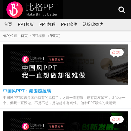
首页
PPT模板
PPT教程
PPT软件
活捉你益达
你的位置：
首页
>
PPT模板
（第5页）
20
中国风PPT：氛围感拉满
中国风PPT应该是国内特有的风格了，之前一直想做，也有网友留言，让我做一
个。但我一直没做。不是不想，是做起来有点难。 这种PPT最难的就是素...
18