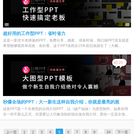
超好用的工作型PPT：省时省力
这是一套优卡老师做的PPT，免费分享，感谢。 很多时候，我们做PPT其实就是
希望能够既简单高效，有好看。这个PPT虽然在15年前后就诞生了（大概...
20
秒爆全场的PPT：大一新生这样自我介绍，你就是最亮的崽
这套PPT是一个非典型的自我介绍PPT，以《破产姐妹》为原型制作。如果你用
在一些不那么正式，但需要让人印象深刻的场合做自我介绍，那你一定是全场...
上一页
1
2
3
4
5
6
7
8
9
...
34
下一页