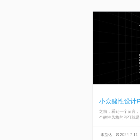
小众酸性设计P
之前，看到一个留言，
个酸性风格的PPT就是结
李益达
2024-7-11