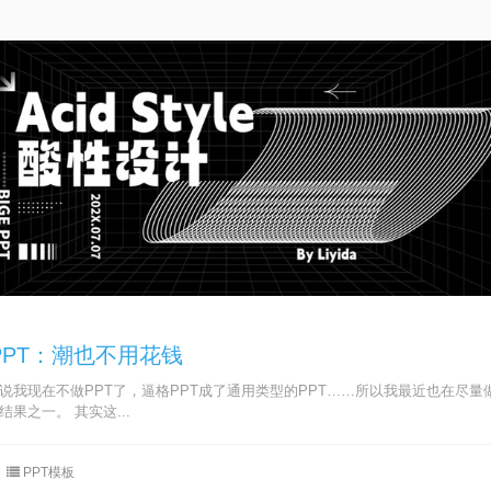
PT：潮也不用花钱
说我现在不做PPT了，逼格PPT成了通用类型的PPT……所以我最近也在尽量做
果之一。 其实这...
PPT模板