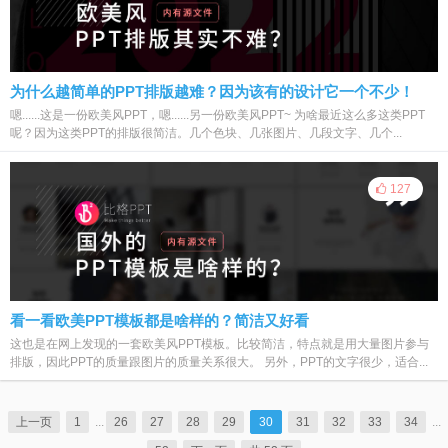
为什么越简单的PPT排版越难？因为该有的设计它一个不少！
嗯......这是一份欧美风PPT，嗯......另一份欧美风PPT~ 为啥最近这么多这类PPT
呢？因为这类PPT的排版很简洁。几个色块、几张图片、几段文字、几个...
127
看一看欧美PPT模板都是啥样的？简洁又好看
这也是在网上发现的一套欧美风PPT模板。比较简洁，特点就是用大量图片参与
排版，因此PPT的质量跟图片的质量关系很大。 另外，PPT的文字很少，适合...
上一页
1
...
26
27
28
29
30
31
32
33
34
...