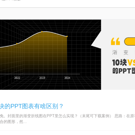
00块的PPT图表有啥区别？
避免。封面里的渐变折线图在PPT里怎么实现？（末尾可下载案例） 思路：在
的图形，然...