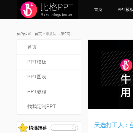
首页
PPT模
你的位置：
首页
>
李益达
（第9页）
首页
PPT模板
PPT图表
PPT教程
找我定制PPT
天选打工人：