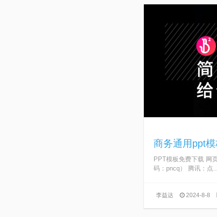
商务通用ppt
PPT模板免费下载 网
码：pncq） 腾讯：点..
李益达
2024-8-8