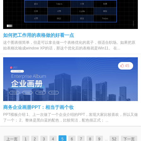
如何把工作用的表格做的好看一点
这个图表很简单，但是可以拿去做一个表格优化的底子，很适合职场。如果把原
始表格比喻成window XP的话，那这个优化后的表格就是Win11。 在...
45
商务企业画册PPT：相当于画个妆
PPT模板介绍 1、上一次做了一个企业介绍的PPT，发现大家比较喜欢，所以又做
了一个； 2、整体是黑白蓝的配色，比较简洁，配色很正式； ...
上一页
1
2
3
4
5
6
7
8
9
...
52
下一页